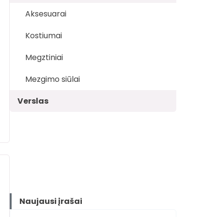
Aksesuarai
Kostiumai
Megztiniai
Mezgimo siūlai
Verslas
Naujausi įrašai