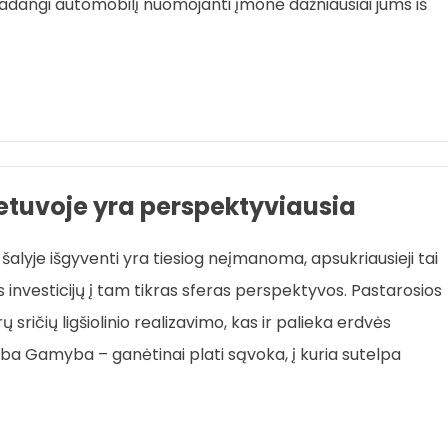
adangi automobilį nuomojanti įmonė dažniausiai jums iš
Lietuvoje yra perspektyviausia
e šalyje išgyventi yra tiesiog neįmanoma, apsukriausieji tai
os investicijų į tam tikras sferas perspektyvos. Pastarosios
ričių ligšiolinio realizavimo, kas ir palieka erdvės
yba Gamyba – ganėtinai plati sąvoka, į kuria sutelpa