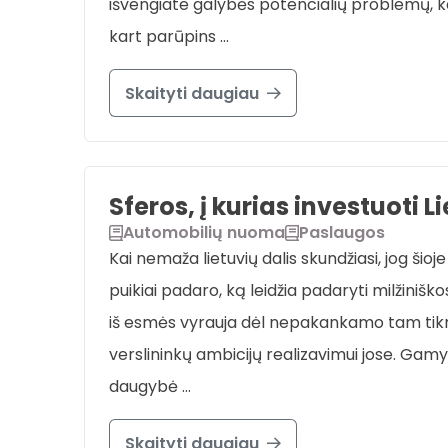
išvengiate galybės potencialių problemų, k
kart parūpins …
Skaityti daugiau
Sferos, į kurias investuoti 
Automobilių nuoma
Paslaugos
Kai nemaža lietuvių dalis skundžiasi, jog šioj
puikiai padaro, ką leidžia padaryti milžinišk
iš esmės vyrauja dėl nepakankamo tam tikrų s
verslininkų ambicijų realizavimui jose. Gam
daugybė …
Skaityti daugiau