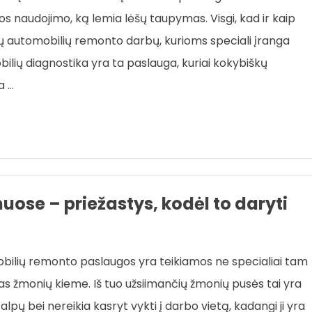
s naudojimo, ką lemia lėšų taupymas. Visgi, kad ir kaip
kių automobilių remonto darbų, kurioms speciali įranga
ilių diagnostika yra ta paslauga, kuriai kokybiškų
a …
se – priežastys, kodėl to daryti
ilių remonto paslaugos yra teikiamos ne specialiai tam
s žmonių kieme. Iš tuo užsiimančių žmonių pusės tai yra
lpų bei nereikia kasryt vykti į darbo vietą, kadangi ji yra