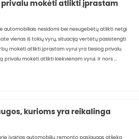
privalu mokėti atlikti įprastam
ie automobiliais nesidomi bei nesugebėtų atlikti netgi
esate vienas iš tokių vyrų, situaciją vertėtų pasistengti
bų mokėti atlikti įprastam vyrui yra tiesiog privalu.
privalu mokėti atlikti kiekvienam vyrui. Ir nors …
ugos, kurioms yra reikalinga
rie įvairias automobilių remonto paslaugas atlieka