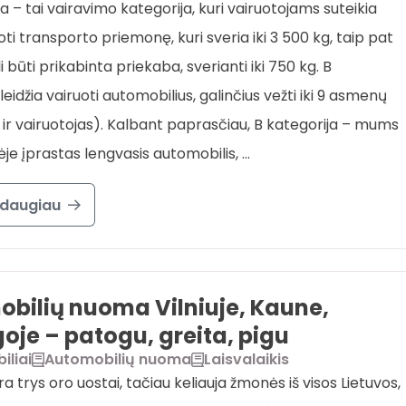
a – tai vairavimo kategorija, kuri vairuotojams suteikia
oti transporto priemonę, kuri sveria iki 3 500 kg, taip pat
li būti prikabinta priekaba, sverianti iki 750 kg. B
leidžia vairuoti automobilius, galinčius vežti iki 9 asmenų
ai ir vairuotojas). Kalbant paprasčiau, B kategorija – mums
je įprastas lengvasis automobilis, …
 daugiau
bilių nuoma Vilniuje, Kaune,
oje – patogu, greita, pigu
iliai
Automobilių nuoma
Laisvalaikis
ra trys oro uostai, tačiau keliauja žmonės iš visos Lietuvos,