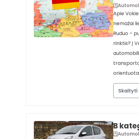
Automob
Apie Vokie
nemažai lie
Ruduo – pu
rinktis? Į V
automobili
transporto
orientuota
Skaityti
B kateg
Automob