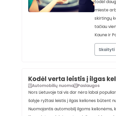
todėl daug
mieste arb
skirtingų 
tačiau vie
Kaune ir P
Skaityti
Kodėl verta leistis į ilgas
Automobilių nuoma
Paslaugos
Nors Lietuvoje tai vis dar nėra labai populiar
šalyje ryžtasi leistis į ilgas keliones būten
Nuomojantis automobilį ilgoms kelionėms, kur