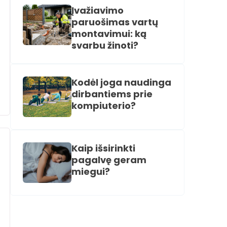
Įvažiavimo
paruošimas vartų
montavimui: ką
svarbu žinoti?
Kodėl joga naudinga
dirbantiems prie
kompiuterio?
Kaip išsirinkti
pagalvę geram
miegui?