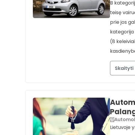
B kategorij
teisę vairu
prie jos ga
kategorija 
(8 keleivi
kasdienybė
Skaityti
Automo
Palang
Automob
Lietuvoje y