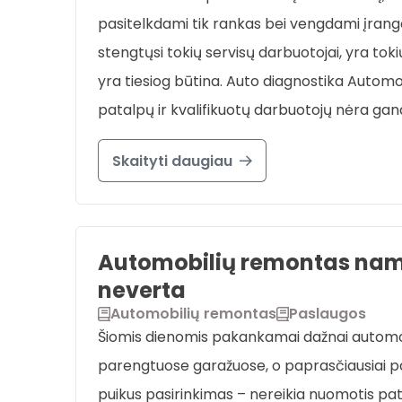
pasitelkdami tik rankas bei vengdami įrango
stengtųsi tokių servisų darbuotojai, yra to
yra tiesiog būtina. Auto diagnostika Automob
patalpų ir kvalifikuotų darbuotojų nėra gan
Skaityti daugiau
Automobilių remontas namuo
neverta
Automobilių remontas
Paslaugos
Šiomis dienomis pakankamai dažnai automob
parengtuose garažuose, o paprasčiausiai pa
puikus pasirinkimas – nereikia nuomotis pata