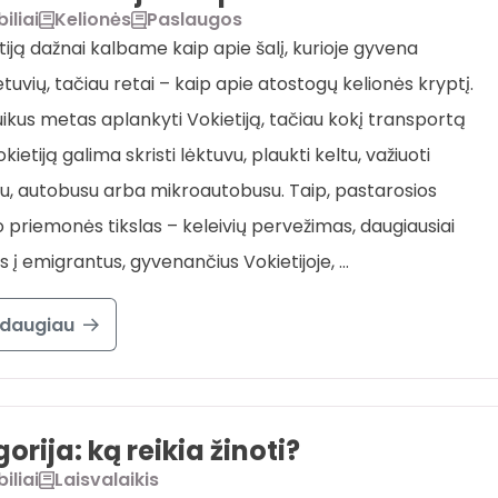
iliai
Kelionės
Paslaugos
tiją dažnai kalbame kaip apie šalį, kurioje gyvena
tuvių, tačiau retai – kaip apie atostogų kelionės kryptį.
ikus metas aplankyti Vokietiją, tačiau kokį transportą
okietiją galima skristi lėktuvu, plaukti keltu, važiuoti
u, autobusu arba mikroautobusu. Taip, pastarosios
 priemonės tikslas – keleivių pervežimas, daugiausiai
s į emigrantus, gyvenančius Vokietijoje, …
 daugiau
orija: ką reikia žinoti?
iliai
Laisvalaikis