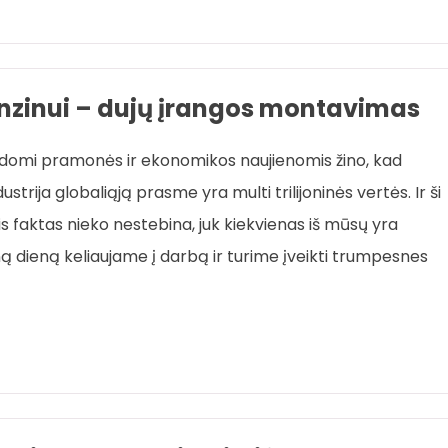
enzinui – dujų įrangos montavimas
 nesidomi pramonės ir ekonomikos naujienomis žino, kad
trija globaliąją prasme yra multi trilijoninės vertės. Ir ši
Šis faktas nieko nestebina, juk kiekvienas iš mūsų yra
ą dieną keliaujame į darbą ir turime įveikti trumpesnes