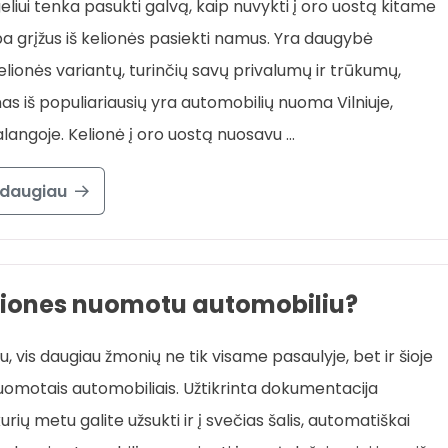
eliui tenka pasukti galvą, kaip nuvykti į oro uostą kitame
a grįžus iš kelionės pasiekti namus. Yra daugybė
kelionės variantų, turinčių savų privalumų ir trūkumų,
nas iš populiariausių yra automobilių nuoma Vilniuje,
alangoje. Kelionė į oro uostą nuosavu …
 daugiau
 keliones nuomotu automobiliu?
u, vis daugiau žmonių ne tik visame pasaulyje, bet ir šioje
t nuomotais automobiliais. Užtikrinta dokumentacija
ių metu galite užsukti ir į svečias šalis, automatiškai