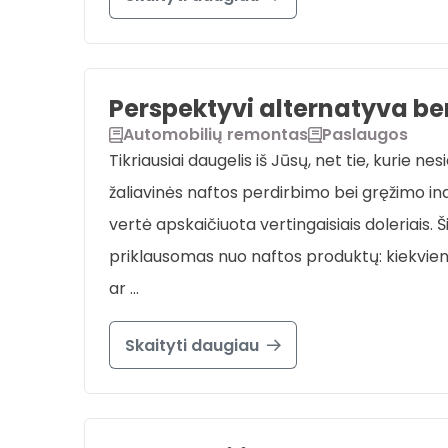
Perspektyvi alternatyva b
Automobilių remontas
Paslaugos
Tikriausiai daugelis iš Jūsų, net tie, kurie
žaliavinės naftos perdirbimo bei gręžimo indus
vertė apskaičiuota vertingaisiais doleriais. 
priklausomas nuo naftos produktų: kiekvien
ar …
Skaityti daugiau