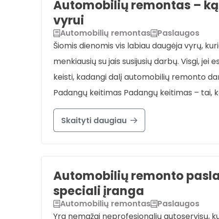
Automobilių remontas – ką 
vyrui
Automobilių remontas
Paslaugos
Šiomis dienomis vis labiau daugėja vyrų, kur
menkiausių su jais susijusių darbų. Visgi, jei 
keisti, kadangi dalį automobilių remonto dar
Padangų keitimas Padangų keitimas – tai, ką 
Skaityti daugiau
Automobilių remonto pasla
speciali įranga
Automobilių remontas
Paslaugos
Yra nemažai neprofesionalių autoservisų, ku