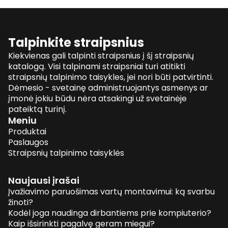
Talpinkite straipsnius
Kiekvienas gali talpinti straipsnius į šį straipsnių
katalogą. Visi talpinami straipsniai turi atitikti
straipsnių talpinimo taisykles, jei nori būti patvirtinti.
Dėmesio - svetainę administruojantys asmenys ar
įmonė jokiu būdu nėra atsakingi už svetainėje
pateiktą turinį.
Meniu
Produktai
Paslaugos
Straipsnių talpinimo taisyklės
Naujausi įrašai
Įvažiavimo paruošimas vartų montavimui: ką svarbu
žinoti?
Kodėl joga naudinga dirbantiems prie kompiuterio?
Kaip išsirinkti pagalvę geram miegui?