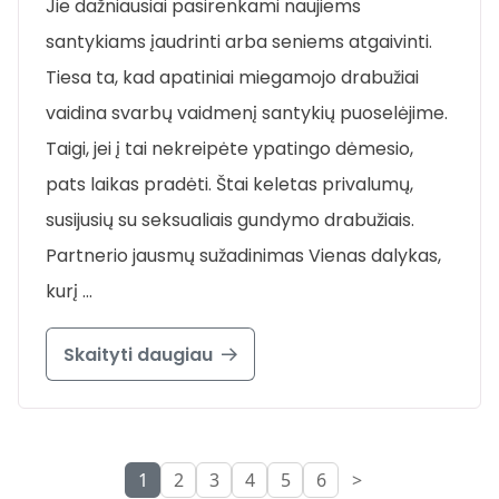
Jie dažniausiai pasirenkami naujiems
santykiams įaudrinti arba seniems atgaivinti.
Tiesa ta, kad apatiniai miegamojo drabužiai
vaidina svarbų vaidmenį santykių puoselėjime.
Taigi, jei į tai nekreipėte ypatingo dėmesio,
pats laikas pradėti. Štai keletas privalumų,
susijusių su seksualiais gundymo drabužiais.
Partnerio jausmų sužadinimas Vienas dalykas,
kurį …
Skaityti daugiau
1
2
3
4
5
6
>