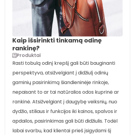
Kaip išsirinkti tinkamą odinę
rankinę?
Produktai
Rasti tobulą odinį krepšį gali būti bauginanti
perspektyva, atsižvelgiant į didžiulį odinių
gaminių pasirinkimą šiandieninėje rinkoje,
nepaisant to ar tai natūralios odos kuprinė ar
rankinė. Atsižvelgiant į daugybę veiksnių, nuo
dydžio, stiliaus ir funkcijos iki kainos, spalvos ir
apdailos, pasirinkimas gali būti didžiulis. Todėl
labai svarbu, kad klientai prieš įsigydami šį