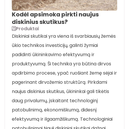
Kodėl apsimoka pirkti naujus
diskinius skutikus?
Produktai
Diskiniai skutikai yra viena iš svarbiausių žemės
ūkio technikos investicijų, galinti žymiai
padidinti ūkininkavimo efektyvumą ir
produktyvumą. Ši technika yra būtina dirvos
apdirbimo procese, ypač ruošiant žemę sėjai ir
pagerinant dirvožemio struktūrą. Pirkdami
naujus diskinius skutikus, ūkininkai gali tikėtis
daug privalumų, įskaitant technologinį
patobulinimą, ekonomiškumą, didesnį
efektyvumą ir ilgaamžiškumą. Technologiniai
patobulinimai Nauji diskiniai skutikai dažnai …