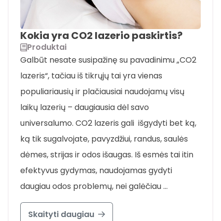
Kokia yra CO2 lazerio paskirtis?
Produktai
Galbūt nesate susipažinę su pavadinimu „CO2
lazeris“, tačiau iš tikrųjų tai yra vienas
populiariausių ir plačiausiai naudojamų visų
laikų lazerių – daugiausia dėl savo
universalumo. CO2 lazeris gali išgydyti bet ką,
ką tik sugalvojate, pavyzdžiui, randus, saulės
dėmes, strijas ir odos išaugas. Iš esmės tai itin
efektyvus gydymas, naudojamas gydyti
daugiau odos problemų, nei galėčiau …
Skaityti daugiau