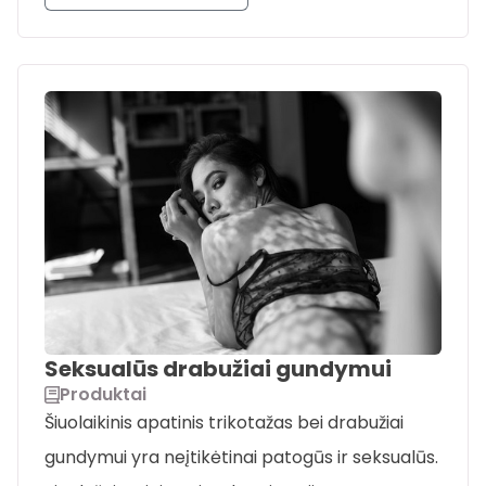
Seksualūs drabužiai gundymui
Produktai
Šiuolaikinis apatinis trikotažas bei drabužiai
gundymui yra neįtikėtinai patogūs ir seksualūs.