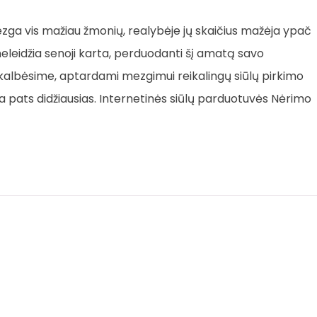
 mezga vis mažiau žmonių, realybėje jų skaičius mažėja ypač
eleidžia senoji karta, perduodanti šį amatą savo
kalbėsime, aptardami mezgimui reikalingų siūlų pirkimo
ra pats didžiausias. Internetinės siūlų parduotuvės Nėrimo