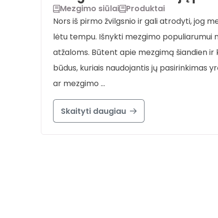
Mezgimo siūlai
Produktai
Nors iš pirmo žvilgsnio ir gali atrodyti, jog
lėtu tempu. Išnykti mezgimo populiarumui n
atžaloms. Būtent apie mezgimą šiandien ir 
būdus, kuriais naudojantis jų pasirinkimas y
ar mezgimo …
Skaityti daugiau