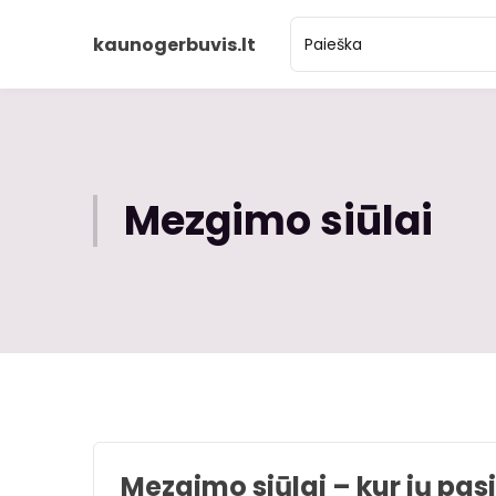
kaunogerbuvis.lt
Mezgimo siūlai
Mezgimo siūlai – kur jų pas