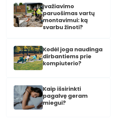
Įvažiavimo
paruošimas vartų
montavimui: ką
svarbu žinoti?
Kodėl joga naudinga
dirbantiems prie
kompiuterio?
Kaip išsirinkti
pagalvę geram
miegui?