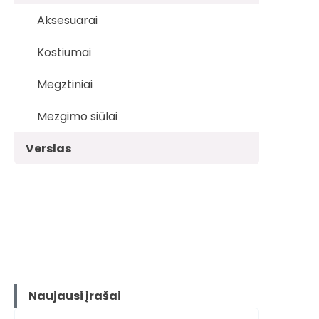
Aksesuarai
Kostiumai
Megztiniai
Mezgimo siūlai
Verslas
Naujausi įrašai