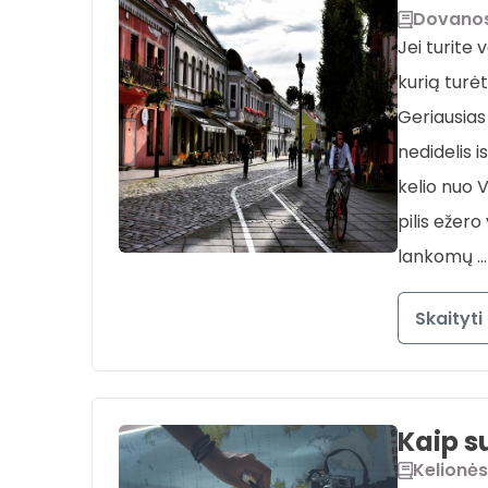
Dovano
Jei turite 
kurią turė
Geriausias
nedidelis 
kelio nuo 
pilis ežero
lankomų …
Skaityti
Kaip s
Kelionės