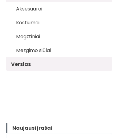
Aksesuarai
Kostiumai
Megztiniai
Mezgimo siūlai
Verslas
Naujausi įrašai