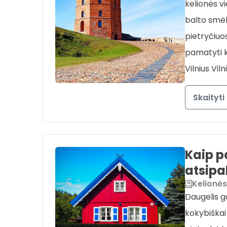
kelionės v
balto smėl
pietryčiuo
pamatyti k
Vilnius Viln
Skaityti
Kaip p
atsipa
Kelionės
Daugelis g
kokybiškai