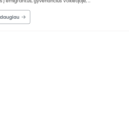
s į emigrantus, gyvenančius Vokietijoje, …
 daugiau