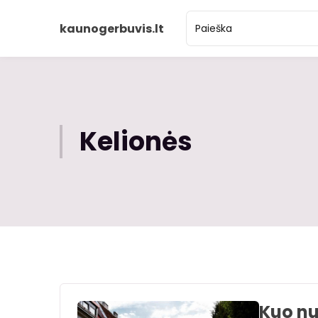
kaunogerbuvis.lt
Kelionės
Kuo nu