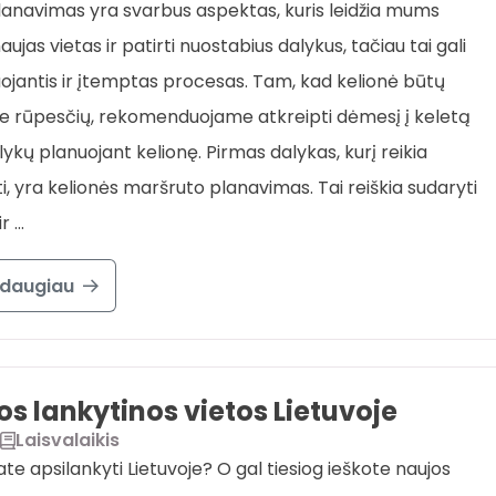
lanavimas yra svarbus aspektas, kuris leidžia mums
aujas vietas ir patirti nuostabius dalykus, tačiau tai gali
uojantis ir įtemptas procesas. Tam, kad kelionė būtų
be rūpesčių, rekomenduojame atkreipti dėmesį į keletą
lykų planuojant kelionę. Pirmas dalykas, kurį reikia
i, yra kelionės maršruto planavimas. Tai reiškia sudaryti
ir …
 daugiau
os lankytinos vietos Lietuvoje
Laisvalaikis
te apsilankyti Lietuvoje? O gal tiesiog ieškote naujos