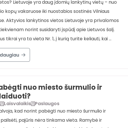
ietos? Lietuvoje yra daug įdomių lankytinų vietų – nuo
io kopų vakaruose iki nuostabios sostinės Vilniaus
se. Aktyvios lankytinos vietos Lietuvoje yra privalomos
iekvienam norint susidaryti įspūdį apie Lietuvos šalį.
ius tikrai yra ta vieta Nr. 1, į kurią turite keliauti, kai …
 daugiau
abėgti nuo miesto šurmulio ir
laiduoti?
Laisvalaikis
Paslaugos
alvoja, kad norint pabėgti nuo miesto šurmulio ir
 pailsėti, pajūris nėra tinkama vieta. Ramybė ir