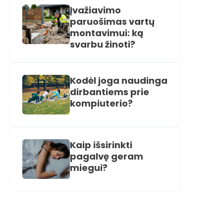
Įvažiavimo
paruošimas vartų
montavimui: ką
svarbu žinoti?
Kodėl joga naudinga
dirbantiems prie
kompiuterio?
Kaip išsirinkti
pagalvę geram
miegui?