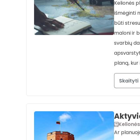
Kelionės p
išmėginti n
būti stres
maloni ir 
svarbių da
apsvarstyt
planą, kur 
Skaityti
Aktyvi
Kelionės
Ar planuoja