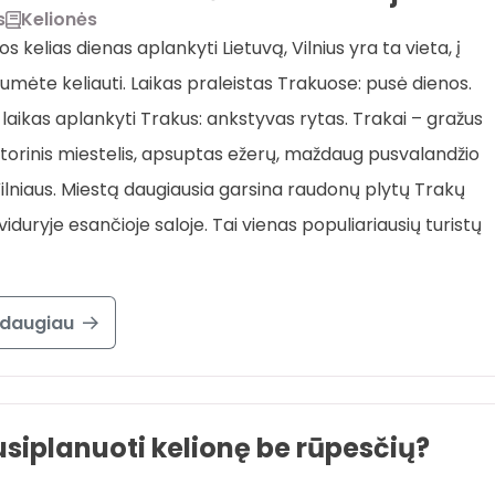
s
Kelionės
vos kelias dienas aplankyti Lietuvą, Vilnius yra ta vieta, į
tumėte keliauti. Laikas praleistas Trakuose: pusė dienos.
 laikas aplankyti Trakus: ankstyvas rytas. Trakai – gražus
istorinis miestelis, apsuptas ežerų, maždaug pusvalandžio
Vilniaus. Miestą daugiausia garsina raudonų plytų Trakų
 viduryje esančioje saloje. Tai vienas populiariausių turistų
 daugiau
usiplanuoti kelionę be rūpesčių?