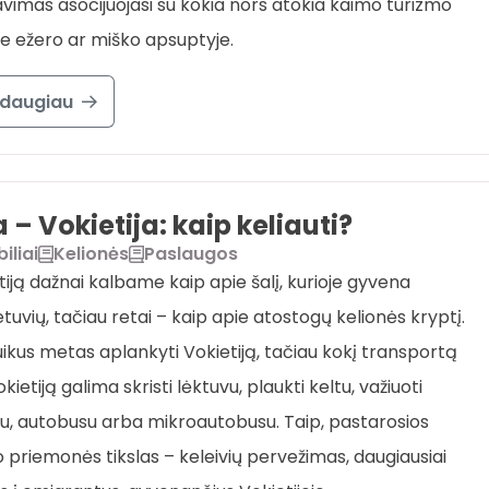
avimas asocijuojasi su kokia nors atokia kaimo turizmo
e ežero ar miško apsuptyje.
 daugiau
 – Vokietija: kaip keliauti?
iliai
Kelionės
Paslaugos
tiją dažnai kalbame kaip apie šalį, kurioje gyvena
tuvių, tačiau retai – kaip apie atostogų kelionės kryptį.
ikus metas aplankyti Vokietiją, tačiau kokį transportą
okietiją galima skristi lėktuvu, plaukti keltu, važiuoti
u, autobusu arba mikroautobusu. Taip, pastarosios
 priemonės tikslas – keleivių pervežimas, daugiausiai