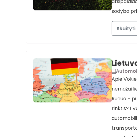
atsipalaid
sodyba pri
Skaityti
Lietuva
Automob
Apie Vokie
nemažai lie
Ruduo – pu
rinktis? Į V
automobili
transporto