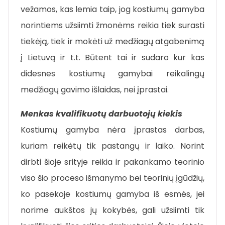
vežamos, kas lemia taip, jog kostiumų gamyba
norintiems užsiimti žmonėms reikia tiek surasti
tiekėją, tiek ir mokėti už medžiagų atgabenimą
į Lietuvą ir t.t. Būtent tai ir sudaro kur kas
didesnes kostiumų gamybai reikalingų
medžiagų gavimo išlaidas, nei įprastai.
Menkas kvalifikuotų darbuotojų kiekis
Kostiumų gamyba nėra įprastas darbas,
kuriam reikėtų tik pastangų ir laiko. Norint
dirbti šioje srityje reikia ir pakankamo teorinio
viso šio proceso išmanymo bei teorinių įgūdžių,
ko pasekoje kostiumų gamyba iš esmės, jei
norime aukštos jų kokybės, gali užsiimti tik