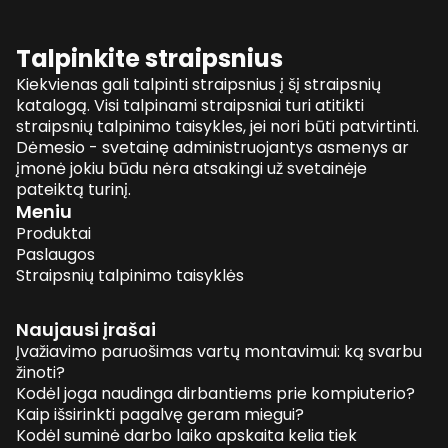
Talpinkite straipsnius
Kiekvienas gali talpinti straipsnius į šį straipsnių
katalogą. Visi talpinami straipsniai turi atitikti
straipsnių talpinimo taisykles, jei nori būti patvirtinti.
Dėmesio - svetainę administruojantys asmenys ar
įmonė jokiu būdu nėra atsakingi už svetainėje
pateiktą turinį.
Meniu
Produktai
Paslaugos
Straipsnių talpinimo taisyklės
Naujausi įrašai
Įvažiavimo paruošimas vartų montavimui: ką svarbu
žinoti?
Kodėl joga naudinga dirbantiems prie kompiuterio?
Kaip išsirinkti pagalvę geram miegui?
Kodėl suminė darbo laiko apskaita kelia tiek