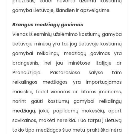
priežastis, kodėl neverta užsiimti kostiumų
gamyba Lietuvoje, šiandien ir apžvelgsime.
Brangus medžiagų gavimas
Vienas iš esminių užsiėmimo kostiumų gamyba
Lietuvoje minusų yra tai, jog Lietuvoje kostiumų
gamybai reikalingų medžiagų gavimas yra
brangesnis, nei jau minėtose Italijoje ar
Prancūzijoje. Pastarosiose šalyse tam
reikalingos medžiagos yra importuojamos
masiškai, todėl vienoms ar kitoms įmonėms,
norint gauti kostiumų gamybai reikalingų
medžiagų, jokių papildomų mokesčių, apart
savikainos, mokėti nereikia. Tuo tarpu į Lietuvą
tokio tipo medžiagos šiuo metu praktiškai nėra