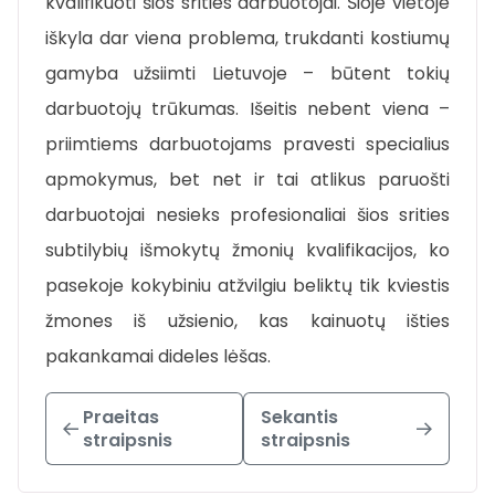
kvalifikuoti šios srities darbuotojai. Šioje vietoje
iškyla dar viena problema, trukdanti kostiumų
gamyba užsiimti Lietuvoje – būtent tokių
darbuotojų trūkumas. Išeitis nebent viena –
priimtiems darbuotojams pravesti specialius
apmokymus, bet net ir tai atlikus paruošti
darbuotojai nesieks profesionaliai šios srities
subtilybių išmokytų žmonių kvalifikacijos, ko
pasekoje kokybiniu atžvilgiu beliktų tik kviestis
žmones iš užsienio, kas kainuotų išties
pakankamai dideles lėšas.
Praeitas
Sekantis
straipsnis
straipsnis