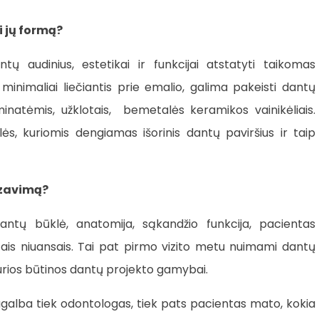
i jų formą?
ų audinius, estetikai ir funkcijai atstatyti taikomas
inimaliai liečiantis prie emalio, galima pakeisti dantų
inatėmis, užklotais, bemetalės keramikos vainikėliais.
s, kuriomis dengiamas išorinis dantų paviršius ir taip
ezavimą?
ntų būklė, anatomija, sąkandžio funkcija, pacientas
ais niuansais. Tai pat pirmo vizito metu nuimami dantų
kurios būtinos dantų projekto gamybai.
galba tiek odontologas, tiek pats pacientas mato, kokia