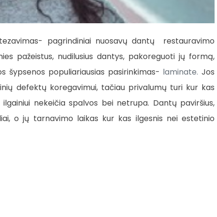
otezavimas- pagrindiniai nuosavų dantų restauravimo
ies pažeistus, nudilusius dantys, pakoreguoti jų formą,
tos šypsenos populiariausias pasirinkimas-
laminate.
Jos
tinių defektų koregavimui, tačiau privalumų turi kur kas
 ilgainiui nekeičia spalvos bei netrupa. Dantų paviršius,
i, o jų tarnavimo laikas kur kas ilgesnis nei estetinio