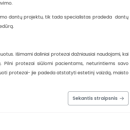
avimo.
imo dantų projektu, tik tada specialistas pradeda dantų
edūrą.
ksuotus. Išimami daliniai protezai dažniausiai naudojami, kai
 Pilni protezai siūlomi pacientams, neturintiems savo
uoti protezai- jie padeda atstatyti estetinį vaizdą, maisto
Sekantis straipsnis