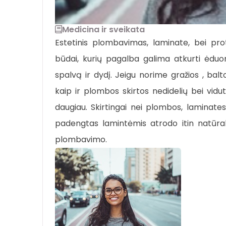
Medicina ir sveikata
Estetinis plombavimas, laminate, bei pr
būdai, kurių pagalba galima atkurti ėduon
spalvą ir dydį. Jeigu norime gražios , bal
kaip ir plombos skirtos nedidelių bei vidu
daugiau. Skirtingai nei plombos, laminates
padengtas lamintėmis atrodo itin natūralia
plombavimo.