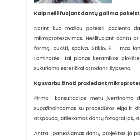
Kaip nešlifuojant dantų galima pakeist
Norint kuo mažiau pažeisti paciento dant
mikroprotezavimas. Nešlifuojant dantų ar m
formą, aukštį, spalvą. Stiklo, E- max lam
Laminatės- tai plonas keramikos plokštelė
sukuriama estetiškai atrodanti šypsena.
Ką svarbu žinoti pradedant mikroprot
Pirma- konsultacijos metu įvertinama da
supažindindamas su procedūros eiga ir kit
atspaudai, atliekamas dantų fotografijos, 
Antra- paruošiamas dantų projektas, jo pa