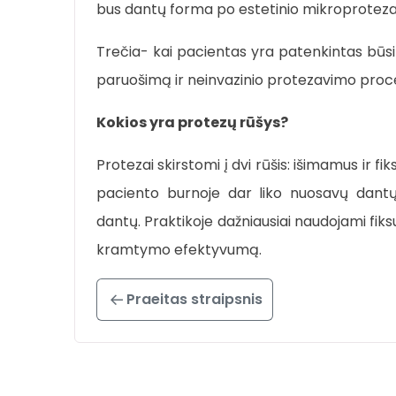
bus dantų forma po estetinio mikroprotez
Trečia- kai pacientas yra patenkintas būs
paruošimą ir neinvazinio protezavimo proc
Kokios yra protezų rūšys?
Protezai skirstomi į dvi rūšis: išimamus ir fi
paciento burnoje dar liko nuosavų dantų.
dantų. Praktikoje dažniausiai naudojami fiks
kramtymo efektyvumą.
Praeitas straipsnis