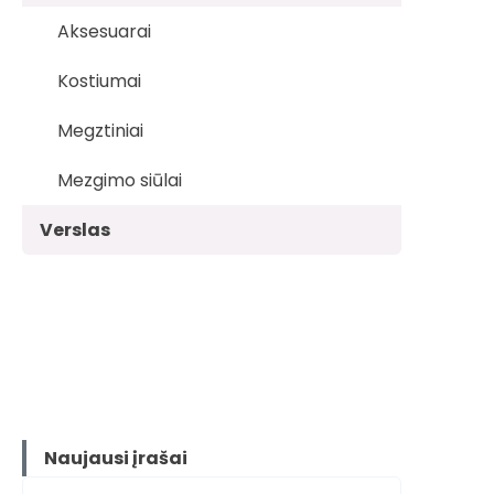
Aksesuarai
Kostiumai
Megztiniai
Mezgimo siūlai
Verslas
Naujausi įrašai