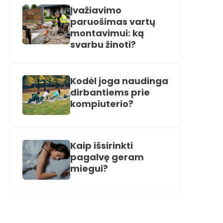
Įvažiavimo
paruošimas vartų
montavimui: ką
svarbu žinoti?
Kodėl joga naudinga
dirbantiems prie
kompiuterio?
Kaip išsirinkti
pagalvę geram
miegui?