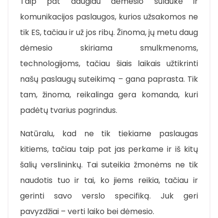
Taip pat daugiau dėmesio sulaukė ir
komunikacijos paslaugos, kurios užsakomos ne
tik ES, tačiau ir už jos ribų. Žinoma, jų metu daug
dėmesio skiriama smulkmenoms,
technologijoms, tačiau šiais laikais užtikrinti
našų paslaugų suteikimą – gana paprasta. Tik
tam, žinoma, reikalinga gera komanda, kuri
padėtų tvarius pagrindus.
Natūralu, kad ne tik tiekiame paslaugas
kitiems, tačiau taip pat jas perkame ir iš kitų
šalių verslininkų. Tai suteikia žmonėms ne tik
naudotis tuo ir tai, ko jiems reikia, tačiau ir
gerinti savo verslo specifiką. Juk geri
pavyzdžiai – verti laiko bei dėmesio.