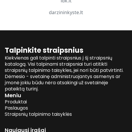
idk.lt
darzininkyste.lt
Talpinkite straipsnius
Kiekvienas gali talpinti straipsnius į šį straipsnių
katalogą. Visi talpinami straipsniai turi atitikti
straipsnių talpinimo taisykles, jei nori būti patvirtinti.
Dėmesio - svetainę administruojantys asmenys ar
įmonė jokiu būdu nėra atsakingi už svetainėje
pateiktą turinį.
Meniu
Produktai
Paslaugos
Straipsnių talpinimo taisyklės
Naujausi įrašai