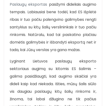
Paslaugų eksportas
pasižymi dideliais augimo
tempais. Labiausiai bene todėl, kad ES išplėtė
ribas ir tuo pačiu palengvino galimybes rengti
santykius su kitų šalių verslininkais ir tuo pačiu
rinkomis. Natūralu, kad tai paskatino plačiau
domėtis galimybės ir išbandyti eksportą net ir
tada, kai Jūsų verslas yra gana mažas.
Lyginant Lietuvos paslaugų eksporto
sektoriaus augimą su kitomis ES šalimis –
galima pasidžiaugti, kad augimo skaičiai yra
dideli kaip kad niekada. Išties, mūsų šalis siūlo
vis daugiau paslaugų kitų šalių rinkoms ir,
žinoma, tai labai džiugina ne tik pačius