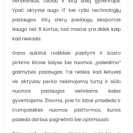
verslininkus, tačiau ir kitų šalių gyventojus.
Ypač aktyviai augo IT bei ryšio technologijų
paslaugos. Kitų sferų paslaugų eksportas
išaugo net 6 kartus, tad mastai yra dideli kaip
kad niekada.
Gana aukštai rodikliais pasižymi ir būsto
pirkimo kitose šalyse bei nuomos „paleidimo“
galimybės paslaugas. Tai reiškia, kad lietuviai
vis aktyviau perka nekilnojamą turtą ir siūlo
nuomos paslaugos vietiniams šalies
gyventojams. Žinoma, prie to labai prisideda ir
trumpalaikės nuomos platformos, kurios
padeda darbus pagreitinti bei optimizuoti.