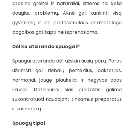
praeina greitai ir natūraliai, kitiems tai kelia
daugiau problemų. Aknė gali kankinti visą
gyvenimą ir be profesionalaus dermatologo
pagalbos gali tapti neišsprendžiama.
Dėl ko atsiranda spuogai?
Spuogai atsiranda dėl užsikimšusių porų. Poras
užkimšti gali riebalų perteklius, bakterijos,
hormonai, įaugę plaukeliai ir negyvos odos
likučiai. Dažniausiai šias priežastis galima
sukontroliuoti naudojant tinkamus preparatus
ir kosmetiką.
Spuogų tipai