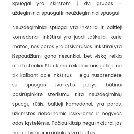
Spuogai yra skirstomi į dvi grupes –
uždegiminiai spuogai ir neuždegiminiai spuogai.
Neuždegiminiai spuogai yra inkštirai ir baltieji
komedonai. Inkštirai yra juodi taškeliai, kurie
matosi, nes poros yra atsivėrusios. Inkštirai yra
išspaudžiami gana nesunkiai, bet viską reikia
atlikti steriliai. Sterilumo reikalavimas galioja ne
tik kalbant apie inkštirus – jeigu nusprendėte
su spuogais tvarkytis patys, būtinai
pasirūpinkite sterilumu. Kita neuždegiminių
spuogų rūšis, baltieji komedonai, yra poros,
užkimštos riebalinėmis išskyromis ir negyvos
odos ląstelėmis. Tačiau kitaip negu inkštirai, jos
nėra atviros ir jų galiukas yra baltas.