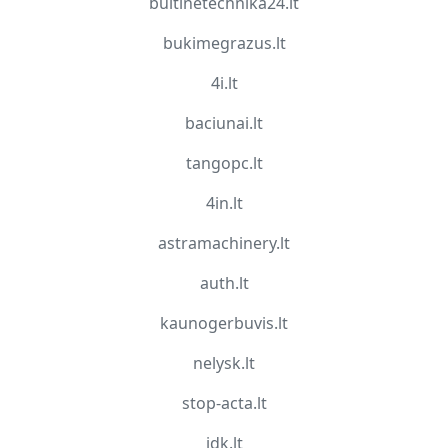
buitinetechnika24.lt
bukimegrazus.lt
4i.lt
baciunai.lt
tangopc.lt
4in.lt
astramachinery.lt
auth.lt
kaunogerbuvis.lt
nelysk.lt
stop-acta.lt
idk.lt