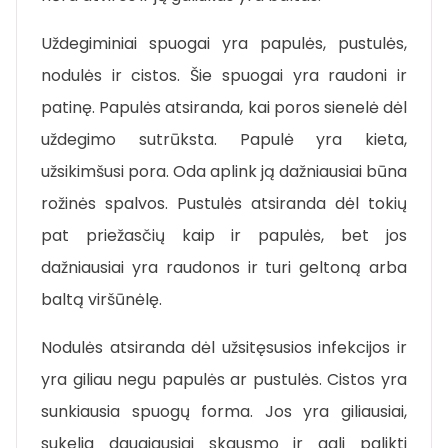
Uždegiminiai spuogai yra papulės, pustulės,
nodulės ir cistos. Šie spuogai yra raudoni ir
patinę. Papulės atsiranda, kai poros sienelė dėl
uždegimo sutrūksta. Papulė yra kieta,
užsikimšusi pora. Oda aplink ją dažniausiai būna
rožinės spalvos. Pustulės atsiranda dėl tokių
pat priežasčių kaip ir papulės, bet jos
dažniausiai yra raudonos ir turi geltoną arba
baltą viršūnėlę.
Nodulės atsiranda dėl užsitęsusios infekcijos ir
yra giliau negu papulės ar pustulės. Cistos yra
sunkiausia spuogų forma. Jos yra giliausiai,
sukelia daugiausiai skausmo ir gali palikti