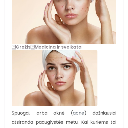
Grožis
Medicina ir sveikata
Spuogai, arba aknė (
acne
) dažniausiai
atsiranda paauglystės metu. Kai kuriems tai